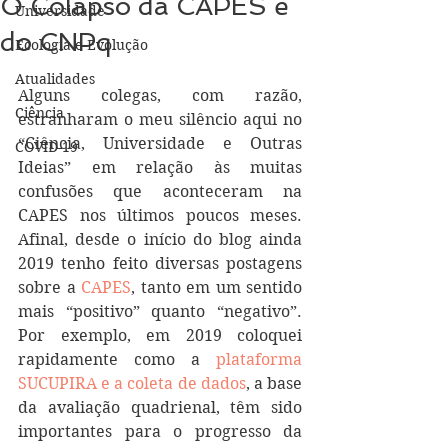
O Colapso da CAPES e
Universidade
do CNPq
Ecologia e Evolução
Atualidades
Alguns colegas, com razão, 
Ciência
estranharam o meu silêncio aqui no 
“Ciência, Universidade e Outras 
COVID-19
Ideias” em relação às muitas 
confusões que aconteceram na 
CAPES nos últimos poucos meses. 
Afinal, desde o início do blog ainda 
2019 tenho feito diversas postagens 
sobre a 
CAPES
, tanto em um sentido 
mais “positivo” quanto “negativo”. 
Por exemplo, em 2019 coloquei 
rapidamente como a 
plataforma 
SUCUPIRA e a coleta de dados
, a base 
da avaliação quadrienal, têm sido 
importantes para o progresso da 