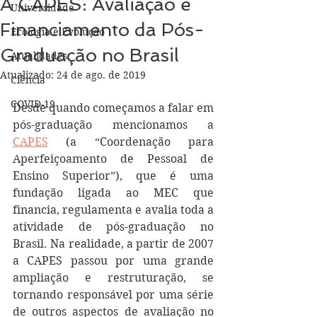
A CAPES: Avaliação e
Universidade
Financiamento da Pós-
Ecologia e Evolução
Graduação no Brasil
Atualidades
Atualizado:
24 de ago. de 2019
Ciência
COVID-19
Desde quando começamos a falar em 
pós-graduação mencionamos a 
CAPES
 (a “Coordenação para 
Aperfeiçoamento de Pessoal de 
Ensino Superior”), que é uma 
fundação ligada ao MEC que 
financia, regulamenta e avalia toda a 
atividade de pós-graduação no 
Brasil. Na realidade, a partir de 2007 
a CAPES passou por uma grande 
ampliação e restruturação, se 
tornando responsável por uma série 
de outros aspectos de avaliação no 