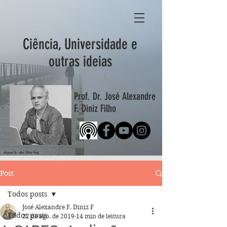
Ciência, Universidade e
outras ideias
Prof. Dr. José Alexandre
F. Diniz Filho
designed by: Ana Clara Diniz
Post
Todos posts
José Alexandre F. Diniz F
Todos posts
22 de ago. de 2019
14 min de leitura