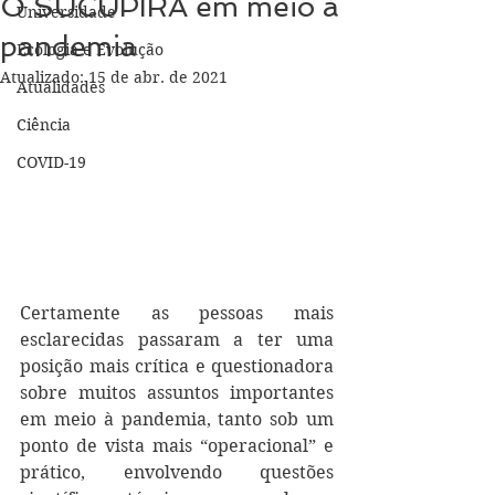
O SUCUPIRA em meio à
Universidade
pandemia
Ecologia e Evolução
Atualizado:
15 de abr. de 2021
Atualidades
Ciência
COVID-19
Certamente as pessoas mais 
esclarecidas passaram a ter uma 
posição mais crítica e questionadora 
sobre muitos assuntos importantes 
em meio à pandemia, tanto sob um 
ponto de vista mais “operacional” e 
prático, envolvendo questões 