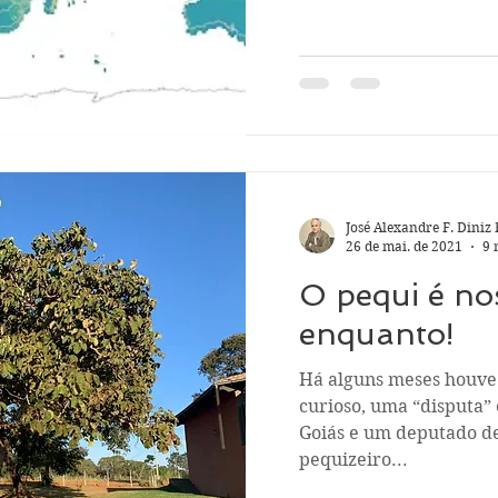
José Alexandre F. Diniz 
26 de mai. de 2021
9 
O pequi é nos
enquanto!
Há alguns meses houve 
curioso, uma “disputa”
Goiás e um deputado d
pequizeiro...