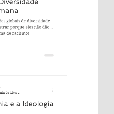
Diversidade
umana
ões globais de diversidade
trar porque eles não dão
ma de racismo!
F
min de leitura
ia e a Ideologia
o