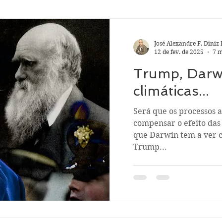
José Alexandre F. Diniz 
12 de fev. de 2025
7 m
Trump, Darw
climáticas...
Será que os processos 
compensar o efeito das
que Darwin tem a ver 
Trump...