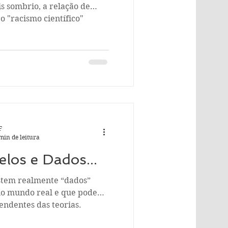
s sombrio, a relação de
o "racismo científico"
F
min de leitura
los e Dados...
istem realmente “dados”
 no mundo real e que podem
endentes das teorias.