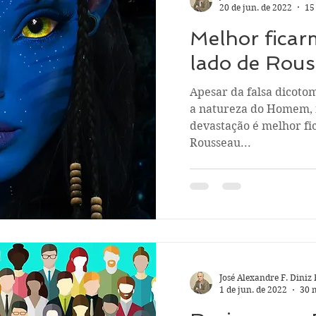
20 de jun. de 2022
15
Melhor fica
lado de Rous
Apesar da falsa dicot
a natureza do Homem, n
devastação é melhor 
Rousseau...
José Alexandre F. Diniz 
1 de jun. de 2022
30 