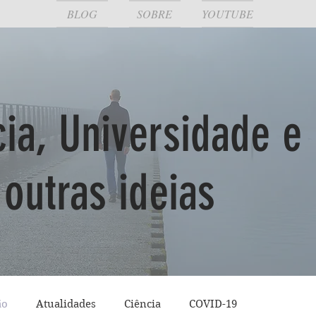
BLOG
SOBRE
YOUTUBE
cia, Universidade e
outras ideias
ão
Atualidades
Ciência
COVID-19