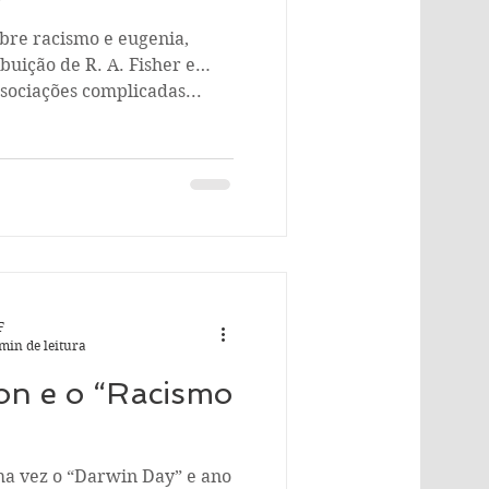
obre racismo e eugenia,
uição de R. A. Fisher e
sociações complicadas...
F
min de leitura
on e o “Racismo
n Day” e ano