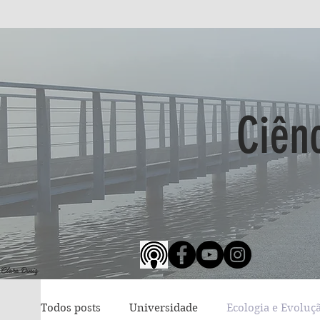
Ciên
 Clara Diniz
Todos posts
Universidade
Ecologia e Evoluç