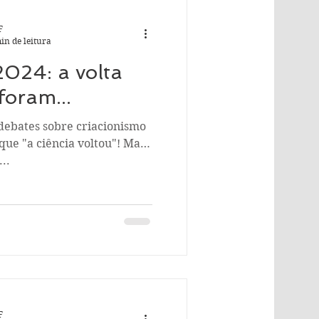
F
in de leitura
024: a volta
foram...
debates sobre criacionismo
que "a ciência voltou"! Mas
..
F