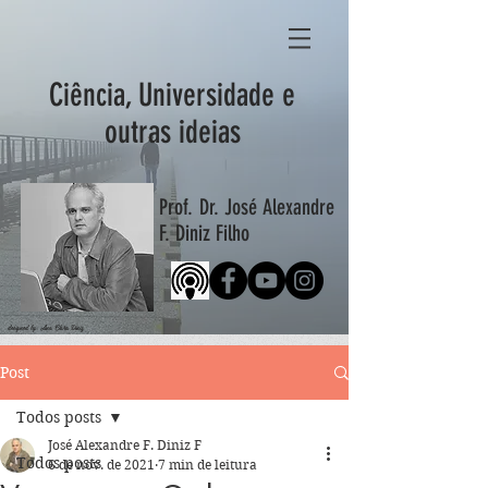
Ciência, Universidade e
outras ideias
Prof. Dr. José Alexandre
F. Diniz Filho
designed by: Ana Clara Diniz
Post
Todos posts
José Alexandre F. Diniz F
Todos posts
6 de nov. de 2021
7 min de leitura