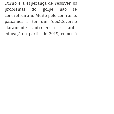
Turno e a esperança de resolver os 
problemas do golpe não se 
concretizaram. Muito pelo contrário, 
passamos a ter um (des)Governo 
claramente anti-ciência e anti-
educação a partir de 2019, como já 
estava se delineando na campanha 
presidencial. Mas acho que todos 
subestimamos o tamanho do estrago 
e o nível de ignorância que se 
aproximava, como temos discutido 
aqui desde meados de 2019. Tudo 
ficou ainda mais claro e explícito 
com as atitudes do Governo durante 
a pandemia da COVID19...Na 
realidade o problema não está 
apenas nas atitudes do Governo, mas 
na liderança que ele consegue 
exercer em um número 