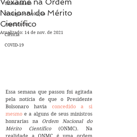
Vexame na Ordem
Universidade
Nacional do Mérito
Ecologia e Evolução
Científico
Atualidades
Atualizado:
14 de nov. de 2021
Ciência
COVID-19
Essa semana que passou foi agitada 
pela notícia de que o Presidente 
Bolsonaro havia 
concedido a si 
mesmo
 e a alguns de seus ministros 
honrarias na 
Ordem Nacional do 
Mérito Científico 
(ONMC). Na 
realidade a ONMC é uma ordem 