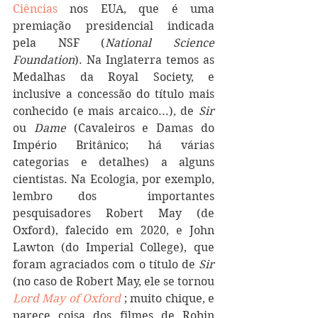
Ciências
 nos EUA, que é uma 
premiação presidencial indicada 
pela NSF (
National Science 
Foundation
). Na Inglaterra temos as 
Medalhas da Royal Society, e 
inclusive a concessão do título mais 
conhecido (e mais arcaico...), de 
Sir
ou 
Dame 
(Cavaleiros e Damas do 
Império Britânico; há várias 
categorias e detalhes) a alguns 
cientistas. Na Ecologia, por exemplo, 
lembro dos  importantes 
pesquisadores Robert May (de 
Oxford), falecido em 2020, e John 
Lawton (do Imperial College), que 
foram agraciados com o título de 
Sir
(no caso de Robert May, ele se tornou 
Lord May of Oxford
; muito chique, e 
parece coisa dos filmes de Robin 