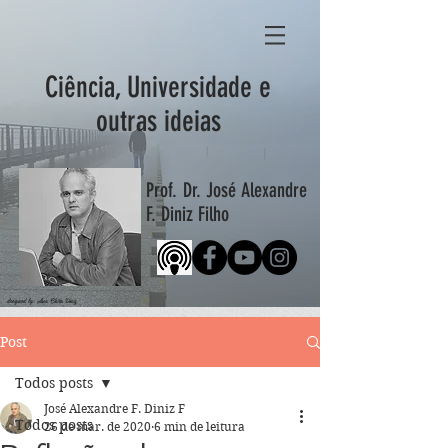
Ciência, Universidade e
outras ideias
Prof. Dr. José Alexandre
F. Diniz Filho
designed by: Ana Clara Diniz
Post
Todos posts
José Alexandre F. Diniz F
Todos posts
26 de mar. de 2020
6 min de leitura