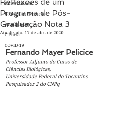
Reflexões de um
Universidade
Programa de Pós-
Ecologia e Evolução
Graduação Nota 3
Atualidades
Atualizado:
17 de abr. de 2020
Ciência
COVID-19
Fernando Mayer Pelicice
Professor Adjunto do Curso de 
Ciências Biológicas,
Universidade Federal do Tocantins
Pesquisador 2 do CNPq