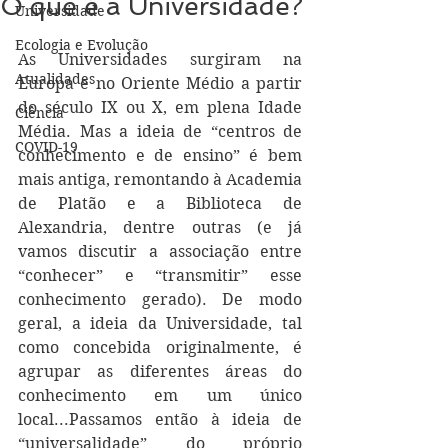
O que é a Universidade?
Universidade
Ecologia e Evolução
As Universidades surgiram na 
Atualidades
Europa e no Oriente Médio a partir 
do século IX ou X, em plena Idade 
Ciência
Média. Mas a ideia de “centros de 
COVID-19
conhecimento e de ensino” é bem 
mais antiga, remontando à Academia 
de Platão e a Biblioteca de 
Alexandria, dentre outras (e já 
vamos discutir a associação entre 
“conhecer” e “transmitir” esse 
conhecimento gerado). De modo 
geral, a ideia da Universidade, tal 
como concebida originalmente, é 
agrupar as diferentes áreas do 
conhecimento em um único 
local...Passamos então à ideia de 
“universalidade” do próprio 