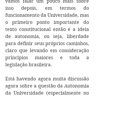
vamos falar um pouco mais sobre 
isso depois, em termos do 
funcionamento da Universidade, mas 
o primeiro ponto importante do 
texto constitucional então é a ideia 
de autonomia, ou seja, liberdade 
para definir seus próprios caminhos, 
claro que levando em consideração 
princípios maiores e toda a 
legislação brasileira.
Está havendo agora muita discussão 
agora sobre a questão da Autonomia 
da Universidade (especialmente no 
caso das Universidades Federais), 
uma vez que o Governo Federal tem 
tomado uma série de medidas que 
sugerem uma restrição a essa 
autonomia. O novo projeto “Future-