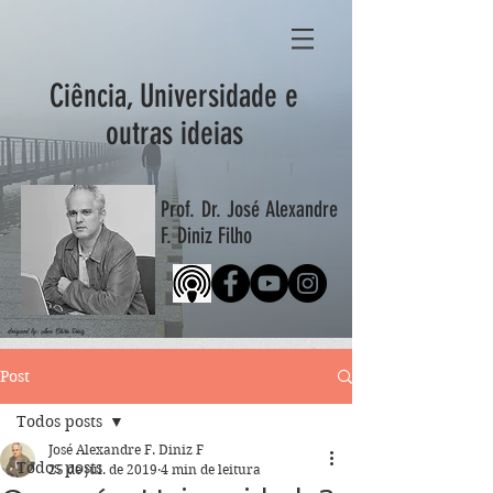
Ciência, Universidade e
outras ideias
Prof. Dr. José Alexandre
F. Diniz Filho
designed by: Ana Clara Diniz
Post
Todos posts
José Alexandre F. Diniz F
Todos posts
25 de jul. de 2019
4 min de leitura