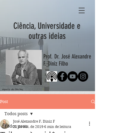
Ciência, Universidade e
outras ideias
Prof. Dr. José Alexandre
F. Diniz Filho
designed by: Ana Clara Diniz
Post
Todos posts
José Alexandre F. Diniz F
Todos posts
21 de out. de 2019
6 min de leitura