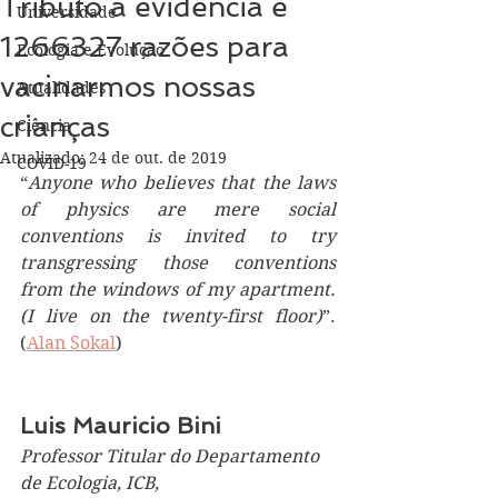
Tributo à evidência e
Universidade
1266327 razões para
Ecologia e Evolução
vacinarmos nossas
Atualidades
crianças
Ciência
Atualizado:
24 de out. de 2019
COVID-19
“
Anyone who believes that the laws 
of physics are mere social 
conventions is invited to try 
transgressing those conventions 
from the windows of my apartment. 
(I live on the twenty-first floor)
”. 
(
Alan Sokal
)
Luis Mauricio Bini 
Professor Titular do Departamento 
de Ecologia, ICB, 